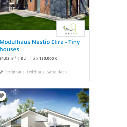
Modulhaus Nestio Elira - Tiny
houses
2
51.03
m
|
3
Zi.
|
ab
150,000 €
Fertighaus, Holzhaus, Satteldach