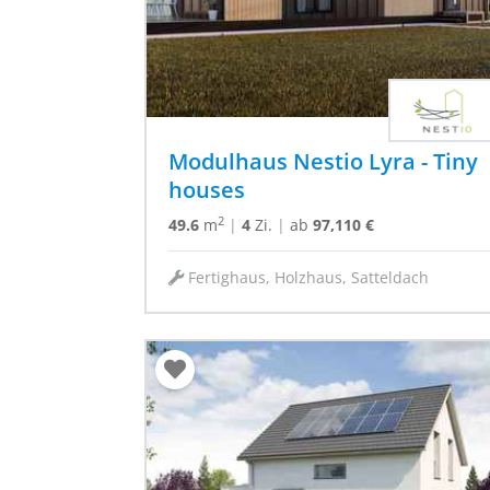
Modulhaus Nestio Lyra - Tiny
houses
2
49.6
m
|
4
Zi.
|
ab
97,110 €
Fertighaus, Holzhaus, Satteldach