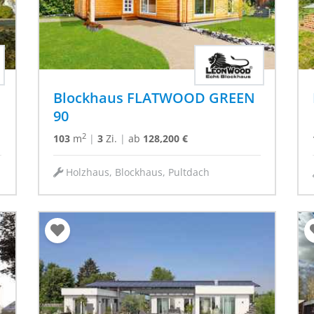
Blockhaus FLATWOOD GREEN
90
2
103
m
|
3
Zi.
|
ab
128,200 €
Holzhaus, Blockhaus, Pultdach