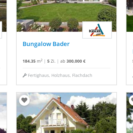
Bungalow Bader
2
184.35
m
|
5
Zi.
|
ab
300,000 €
Fertighaus, Holzhaus, Flachdach