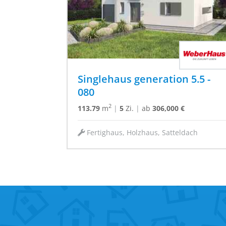
Singlehaus generation 5.5 -
080
2
113.79
m
|
5
Zi.
|
ab
306,000 €
Fertighaus, Holzhaus, Satteldach