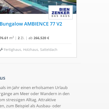
Bungalow AMBIENCE 77 V2
2
76.61
m
|
2
Zi.
|
ab
266,520 €
Fertighaus, Holzhaus, Satteldach
aus
mals im Jahr einen erholsamen Urlaub
ergänge am Meer oder Wandern in den
m stressigen Alltag. Attraktive
en, zum Beispiel als Ausbau- oder