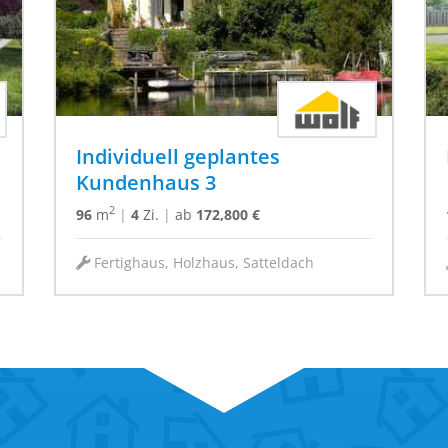
Individuell geplantes
Kundenhaus 3
2
96
m
|
4
Zi.
|
ab
172,800 €
Fertighaus, Holzhaus, Satteldach