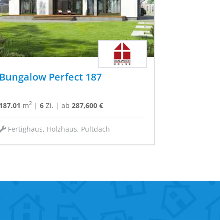
Bungalow Perfect 187
2
187.01
m
|
6
Zi.
|
ab
287,600 €
Fertighaus, Holzhaus, Pultdach