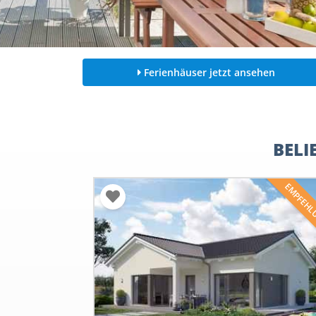
Ferienhäuser jetzt ansehen
BELI
EMPFEH