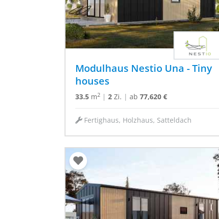
Modulhaus Nestio Una - Tiny
houses
2
33.5
m
|
2
Zi.
|
ab
77,620 €
Fertighaus, Holzhaus, Satteldach