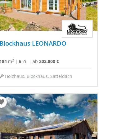
Blockhaus LEONARDO
2
184
m
|
6
Zi.
|
ab
202,800 €
Holzhaus, Blockhaus, Satteldach