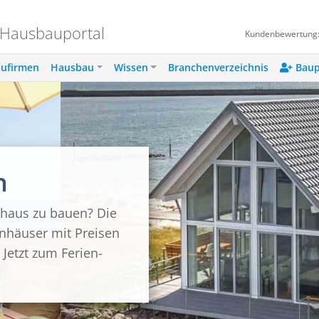
 Hausbauportal
Kundenbewertung
ufirmen
Hausbau
Wissen
Branchenverzeichnis
Baup
n
nhaus zu bauen? Die
nhäuser mit Preisen
 Jetzt zum Ferien-