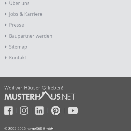
Über uns
Jobs & Karriere
Presse
Baupartner werden
Sitemap
Kontakt
Weil wir Häuser
lieben!
© 2005-2026 home360 GmbH