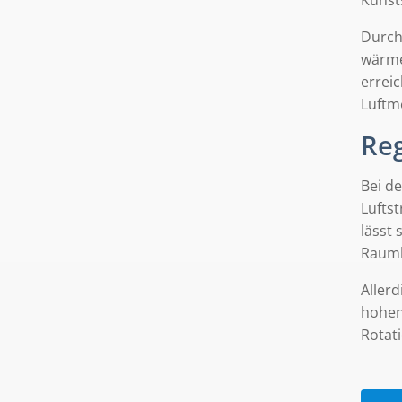
Durch
wärme
errei
Luftme
Re
Bei d
Lufts
lässt
Rauml
Aller
hohen
Rotat