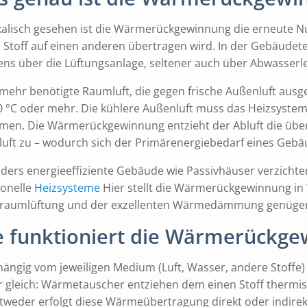
kalisch gesehen ist die Wärmerückgewinnung die erneute N
 Stoff auf einen anderen übertragen wird. In der Gebäude
ens über die Lüftungsanlage, seltener auch über Abwasserl
 mehr benötigte Raumluft, die gegen frische Außenluft ausg
0 °C oder mehr. Die kühlere Außenluft muss das Heizsystem
men. Die Wärmerückgewinnung entzieht der Abluft die übe
hluft zu – wodurch sich der Primärenergiebedarf eines Gebä
ders energieeffiziente Gebäude wie Passivhäuser verzichte
ionelle
Heizsysteme
Hier stellt die Wärmerückgewinnung in 
aumlüftung und der exzellenten Wärmedämmung genügend
e funktioniert die Wärmerückge
ängig vom jeweiligen Medium (Luft, Wasser, andere Stoffe
 gleich: Wärmetauscher entziehen dem einen Stoff thermis
ntweder erfolgt diese Wärmeübertragung direkt oder indire