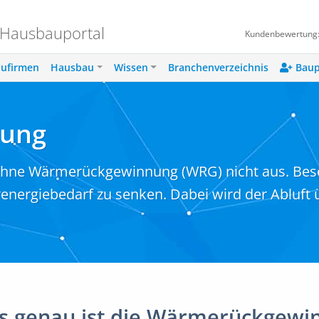
 Hausbauportal
Kundenbewertung
ufirmen
Hausbau
Wissen
Branchenverzeichnis
Baup
ung
e Wärmerückgewinnung (WRG) nicht aus. Beson
renergiebedarf zu senken. Dabei wird der Abluf
s genau ist die Wärmerückgewi