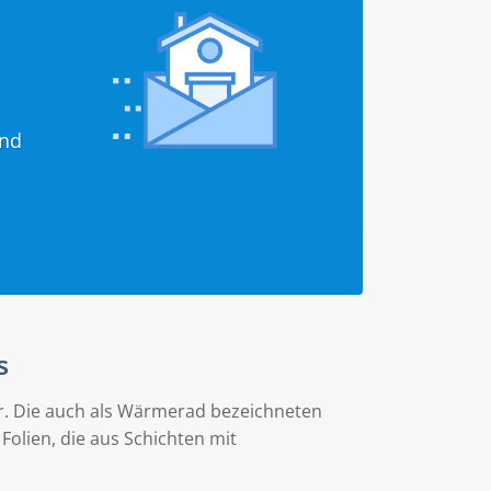
ind
s
r. Die auch als Wärmerad bezeichneten
Folien, die aus Schichten mit