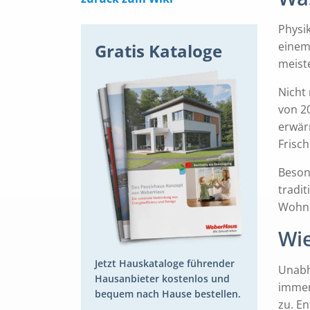
Physi
einem
Gratis Kataloge
meist
Nicht
von 2
erwär
Frisc
Beson
tradit
Wohnr
Wi
Jetzt Hauskataloge führender
Unabh
Hausanbieter kostenlos und
immer
bequem nach Hause bestellen.
zu. E