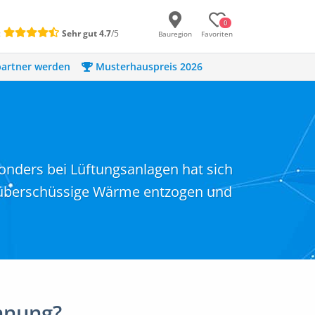
0
:
Sehr gut
4.7
/5
Bauregion
Favoriten
artner werden
Musterhauspreis 2026
ders bei Lüftungsanlagen hat sich
t überschüssige Wärme entzogen und
nnung?