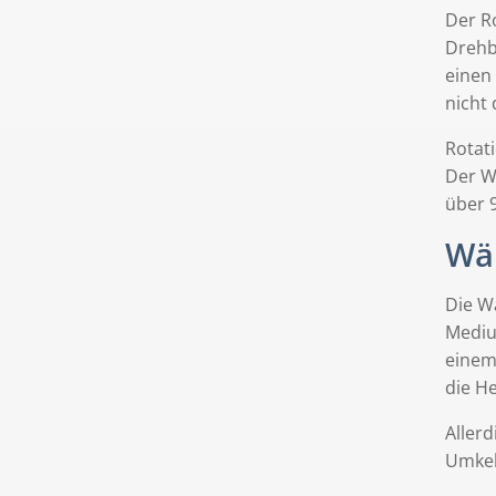
Der R
Drehb
einen
nicht
Rotat
Der W
über 9
Wä
Die W
Mediu
einem
die H
Aller
Umkeh