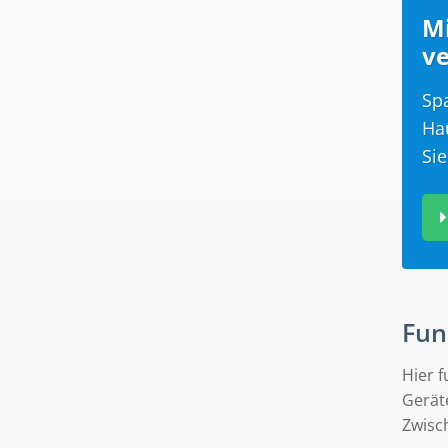
M
ve
Sp
Ha
Sie
Fun
Hier 
Geräte
Zwisc