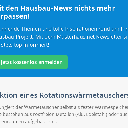
it den Hausbau-News nichts mehr
rpassen!
annende Themen und tolle Inspirationen rund um Ihr
usbau-Projekt: Mit dem Musterhaus.net Newsletter s
 stets top informiert!
Jetzt kostenlos anmelden
ktion eines Rotationswärmetauscher
fungiert der Wärmetauscher selbst als fester Wärmespeiche
 bestehen aus rostfreien Metallen (Alu, Edelstahl) oder aus 
henräumen aufgebaut sind.