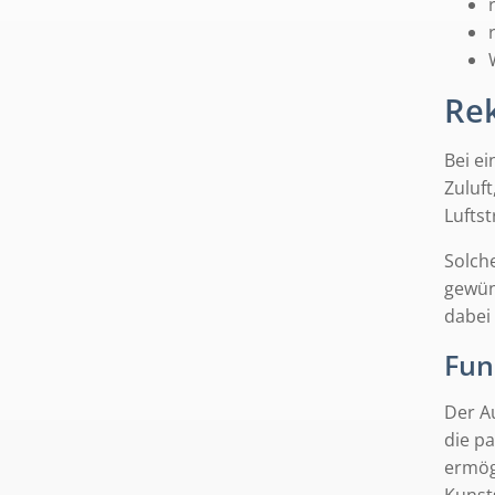
Re
Bei e
Zuluf
Lufts
Solch
gewün
dabei
Fun
Der A
die p
ermög
Kunsts