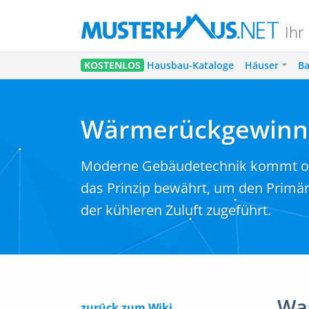
Ihr
KOSTENLOS
Hausbau-Kataloge
Häuser
Ba
Wärmerückgewinn
Moderne Gebäudetechnik kommt ohn
das Prinzip bewährt, um den Primä
der kühleren Zuluft zugeführt.
Wa
zurück zum Wiki