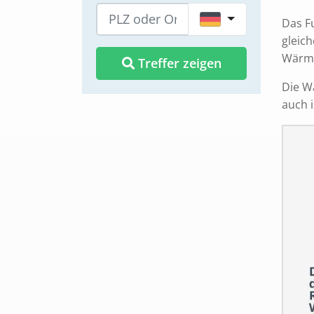
DE
Das F
gleic
Wärme
Treffer zeigen
Die W
auch 