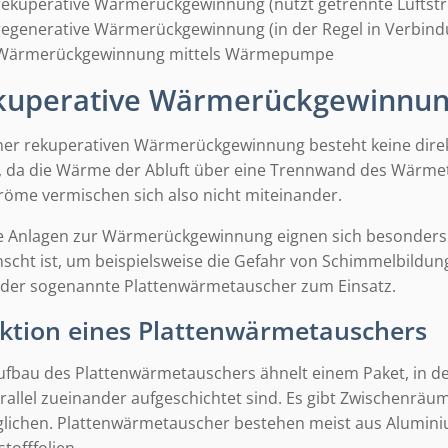
rekuperative Wärmerückgewinnung (nutzt getrennte Luftst
regenerative Wärmerückgewinnung (in der Regel in Verbin
Wärmerückgewinnung mittels Wärmepumpe
kuperative Wärmerückgewinnu
iner rekuperativen Wärmerückgewinnung besteht keine dire
t, da die Wärme der Abluft über eine Trennwand des Wärmet
tröme vermischen sich also nicht miteinander.
e Anlagen zur Wärmerückgewinnung eignen sich besonders
scht ist, um beispielsweise die Gefahr von Schimmelbildu
 der sogenannte Plattenwärmetauscher zum Einsatz.
ktion eines Plattenwärmetauschers
ufbau des Plattenwärmetauschers ähnelt einem Paket, in de
arallel zueinander aufgeschichtet sind. Es gibt Zwischenrä
lichen. Plattenwärmetauscher bestehen meist aus Aluminiu
tofffolien.