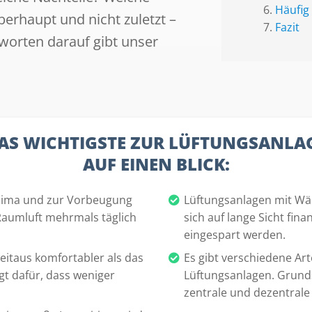
Häufig 
berhaupt und nicht zuletzt –
Fazit
worten darauf gibt unser
AS WICHTIGSTE ZUR LÜFTUNGSANLA
AUF EINEN BLICK:
lima und zur Vorbeugung
Lüftungsanlagen mit W
Raumluft mehrmals täglich
sich auf lange Sicht fina
eingespart werden.
weitaus komfortabler als das
Es gibt verschiedene A
t dafür, dass weniger
Lüftungsanlagen. Grund
zentrale und dezentrale