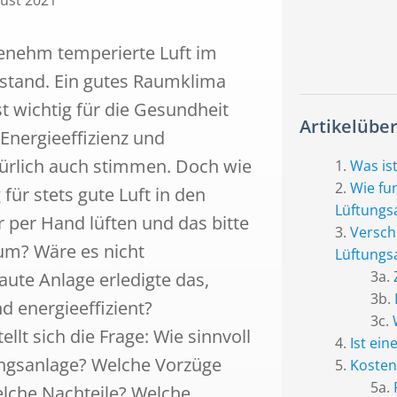
gust 2021
enehm temperierte Luft im
zustand. Ein gutes Raumklima
st wichtig für die Gesundheit
Artikelüber
Energieeffizienz und
türlich auch stimmen. Doch wie
Was is
Wie fun
für stets gute Luft in den
Lüftungs
per Hand lüften und das bitte
Versch
um? Wäre es nicht
Lüftungs
ute Anlage erledigte das,
nd energieeffizient?
ellt sich die Frage: Wie sinnvoll
Ist ein
tungsanlage? Welche Vorzüge
Kosten
lche Nachteile? Welche