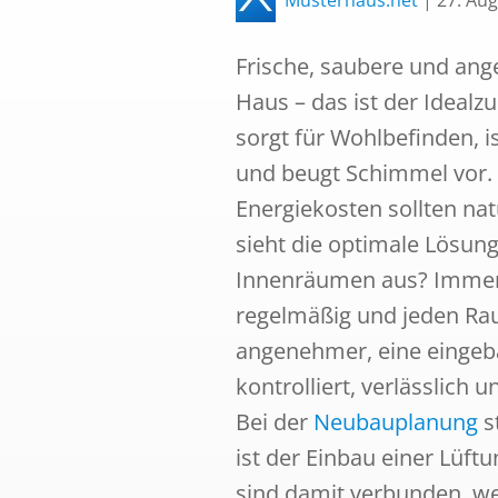
Musterhaus.net
|
27. Au
Frische, saubere und ang
Haus – das ist der Ideal
sorgt für Wohlbefinden, i
und beugt Schimmel vor. 
Energiekosten sollten na
sieht die optimale Lösung 
Innenräumen aus? Immer 
regelmäßig und jeden Ra
angenehmer, eine eingeba
kontrolliert, verlässlich u
Bei der
Neubauplanung
st
ist der Einbau einer Lüf
sind damit verbunden, we