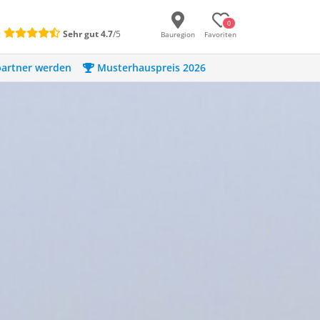
0
:
Sehr gut
4.7
/5
Bauregion
Favoriten
artner werden
Musterhauspreis 2026