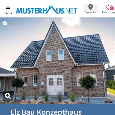
0
Bauregion
Favoriten
Menü
1
Elz Bau Konzepthaus