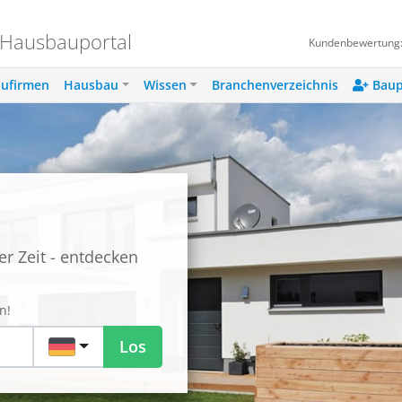
 Hausbauportal
Kundenbewertung
ufirmen
Hausbau
Wissen
Branchenverzeichnis
Baup
r Zeit - entdecken
n!
DE
Los