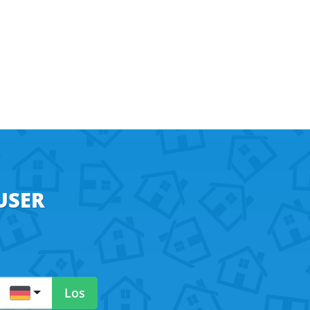
USER
DE
Los