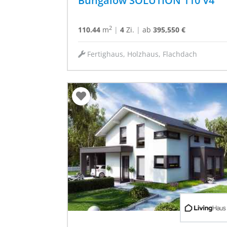
Bungalow SOLUTION 110 V4
2
110.44
m
|
4
Zi.
|
ab
395,550 €
Fertighaus, Holzhaus, Flachdach