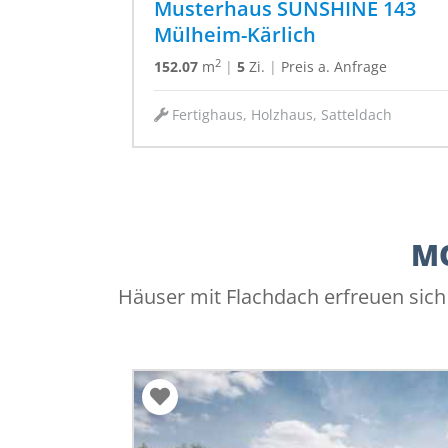
Musterhaus SUNSHINE 143
Mülheim-Kärlich
2
152.07
m
|
5
Zi.
|
Preis a. Anfrage
Fertighaus, Holzhaus, Satteldach
MO
Häuser mit Flachdach erfreuen sich 