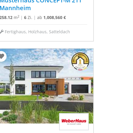
Musterhaus CONCEPT-M 211
Mannheim
2
258.12
m
|
6
Zi.
|
ab
1,008,560 €
Fertighaus, Holzhaus, Satteldach