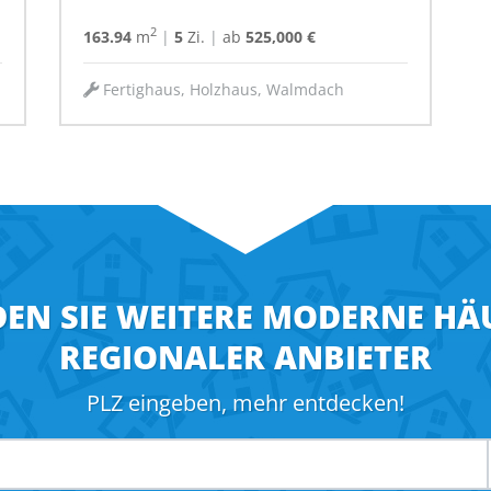
2
163.94
m
|
5
Zi.
|
ab
525,000 €
Fertighaus, Holzhaus, Walmdach
DEN SIE WEITERE MODERNE HÄ
REGIONALER ANBIETER
PLZ eingeben, mehr entdecken!