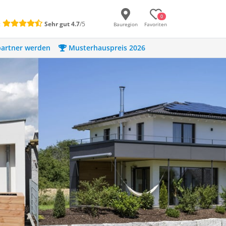
0
:
Sehr gut
4.7
/5
Bauregion
Favoriten
artner werden
Musterhauspreis 2026