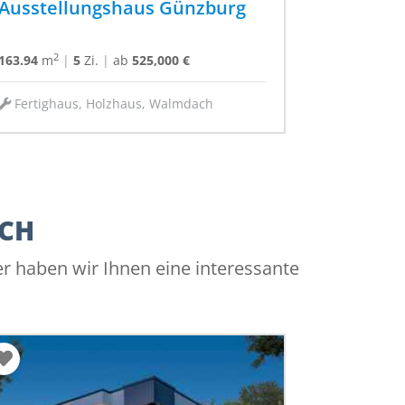
Ausstellungshaus Günzburg
2
163.94
m
|
5
Zi.
|
ab
525,000 €
Fertighaus, Holzhaus, Walmdach
ACH
er haben wir Ihnen eine interessante