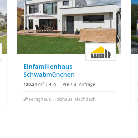
Einfamilienhaus
Schwabmünchen
2
120.34
m
|
4
Zi.
|
Preis a. Anfrage
Fertighaus, Holzhaus, Flachdach