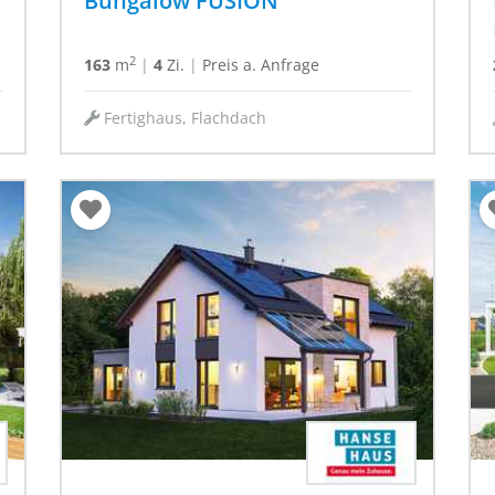
Bungalow FUSION
2
163
m
|
4
Zi.
|
Preis a. Anfrage
Fertighaus, Flachdach