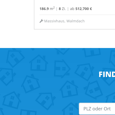
2
186.9
m
|
8
Zi.
|
ab
512,700 €
Massivhaus, Walmdach
FIN