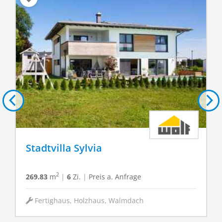
Stadtvilla Sylvia
2
269.83
m
|
6
Zi.
|
Preis a. Anfrage
Fertighaus, Holzhaus, Walmdach