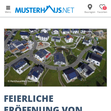
0
Menü
Bauregion
Favoriten
© FertihausWelt Günzburg
FEIERLICHE
ERÖFFNUNG VON