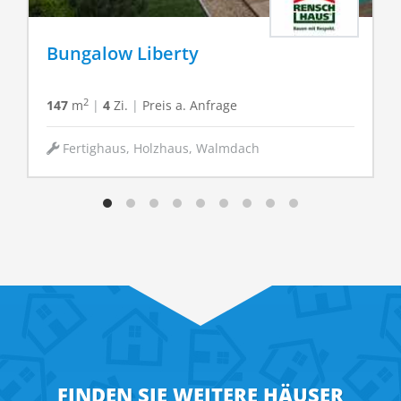
Bungalow Liberty
2
147
m
|
4
Zi.
|
Preis a. Anfrage
Fertighaus, Holzhaus, Walmdach
FINDEN SIE WEITERE HÄUSER