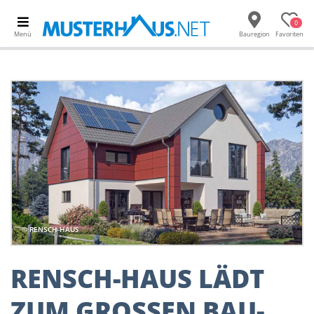
0
Menü
Bauregion
Favoriten
© RENSCH-HAUS
RENSCH-HAUS LÄDT
ZUM GROSSEN BAU-I