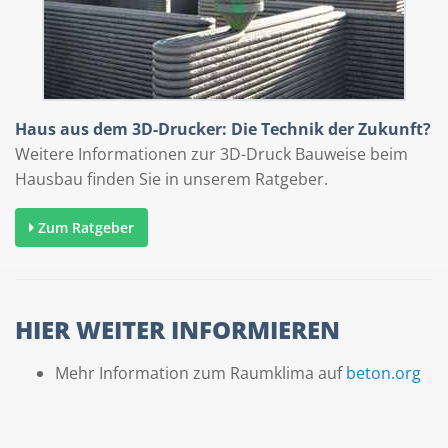
Haus aus dem 3D-Drucker: Die Technik der Zukunft?
Weitere Informationen zur 3D-Druck Bauweise beim
Hausbau finden Sie in unserem Ratgeber.
Zum Ratgeber
HIER WEITER INFORMIEREN
Mehr Information zum Raumklima auf
beton.org