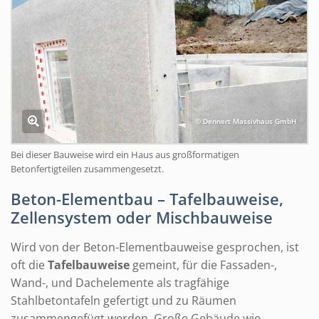
© Dennert Massivhaus GmbH
Bei dieser Bauweise wird ein Haus aus großformatigen
Betonfertigteilen zusammengesetzt.
Beton-Elementbau – Tafelbauweise,
Zellensystem oder Mischbauweise
Wird von der Beton-Elementbauweise gesprochen, ist
oft die
Tafelbauweise
gemeint, für die Fassaden-,
Wand-, und Dachelemente als tragfähige
Stahlbetontafeln gefertigt und zu Räumen
zusammengefügt werden. Große Gebäude wie