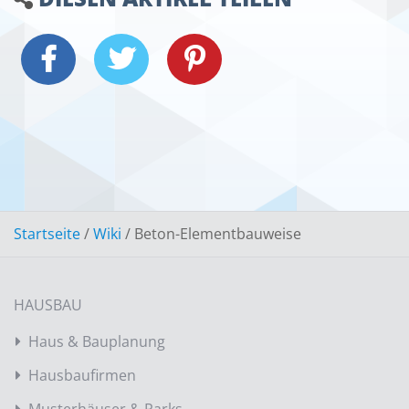
Startseite
/
Wiki
/
Beton-Elementbauweise
HAUSBAU
Haus & Bauplanung
Hausbaufirmen
Musterhäuser & Parks