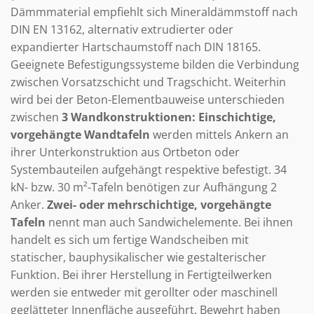
Dämmmaterial empfiehlt sich Mineraldämmstoff nach
DIN EN 13162, alternativ extrudierter oder
expandierter Hartschaumstoff nach DIN 18165.
Geeignete Befestigungssysteme bilden die Verbindung
zwischen Vorsatzschicht und Tragschicht. Weiterhin
wird bei der Beton-Elementbauweise unterschieden
zwischen
3 Wandkonstruktionen: Einschichtige,
vorgehängte Wandtafeln
werden mittels Ankern an
ihrer Unterkonstruktion aus Ortbeton oder
Systembauteilen aufgehängt respektive befestigt. 34
kN- bzw. 30 m²-Tafeln benötigen zur Aufhängung 2
Anker.
Zwei- oder mehrschichtige, vorgehängte
Tafeln
nennt man auch Sandwichelemente. Bei ihnen
handelt es sich um fertige Wandscheiben mit
statischer, bauphysikalischer wie gestalterischer
Funktion. Bei ihrer Herstellung in Fertigteilwerken
werden sie entweder mit gerollter oder maschinell
geglätteter Innenfläche ausgeführt. Bewehrt haben