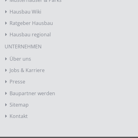
Hausbau Wiki
Ratgeber Hausbau
Hausbau regional
UNTERNEHMEN
Über uns
Jobs & Karriere
Presse
Baupartner werden
Sitemap
Kontakt