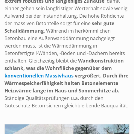
extrem robustes und langlebiges Zuhause
, damit
einher gehen sein langfristiger Werterhalt sowie wenig
Aufwand bei der Instandhaltung. Die hohe Rohdichte
der massiven Betonteile sorgt für eine
sehr gute
Schalldämmung
. Während im herkömmlichen
Betonbau eine Außenwanddämmung nachgelegt
werden muss, ist die Wärmedämmung in
Betonfertigteil-Wänden, -Böden und -Dächern bereits
enthalten. Gleichzeitig bleibt die
Wandkonstruktion
schlank, was die Wohnfläche gegenüber dem
konventionellen Massivhaus
vergrößert. Durch ihre
Wärmespeicherfähigkeit halten Betonelemente
Heizwärme lange im Haus und Sommerhitze ab.
Ständige Qualitätsprüfungen u.a. durch den
Güteschutz Beton sichern gleichbleibende Bauqualität.