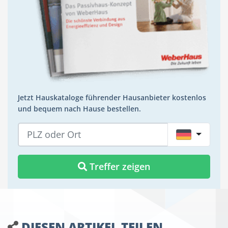
Jetzt Hauskataloge führender Hausanbieter kostenlos
und bequem nach Hause bestellen.
DE
Treffer zeigen
DIESEN ARTIKEL TEILEN