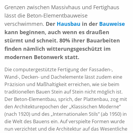
Grenzen zwischen Massivhaus und Fertighaus
lässt die Beton-Elementbauweise
verschwimmen.
Der
Hausbau
in der
Bauweise
kann beginnen, auch wenn es draußen
stürmt und schneit. 80% ihrer Bauarbeiten
finden nämlich witterungsgeschützt im
modernen Betonwerk statt.
Die computergestützte Fertigung der Fassaden-,
Wand-, Decken- und Dachelemente lässt zudem eine
Präzision und Maßhaltigkeit erreichen, wie sie beim
traditionellen Bauen Stein auf Stein nicht möglich ist.
Der Beton-Elementbau, sprich, der Plattenbau, zog mit
den Architekturepochen der „Klassischen Moderne“
(nach 1920) und des „Internationalen Stils“ (ab 1950) in
die Welt des Bauens ein. Auf verspielte Formen wurde
nun verzichtet und die Architektur auf das Wesentliche