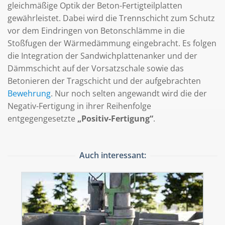
gleichmäßige Optik der Beton-Fertigteilplatten
gewährleistet. Dabei wird die Trennschicht zum Schutz
vor dem Eindringen von Betonschlämme in die
Stoßfugen der Wärmedämmung eingebracht. Es folgen
die Integration der Sandwichplattenanker und der
Dämmschicht auf der Vorsatzschale sowie das
Betonieren der Tragschicht und der aufgebrachten
Bewehrung
. Nur noch selten angewandt wird die der
Negativ-Fertigung in ihrer Reihenfolge
entgegengesetzte
„Positiv-Fertigung“
.
Auch interessant: