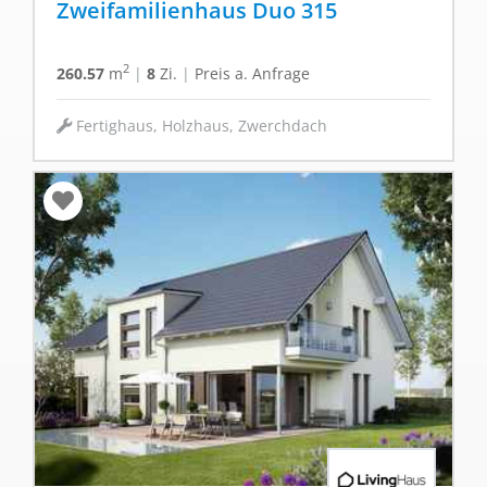
Zweifamilienhaus Duo 315
2
260.57
m
|
8
Zi.
|
Preis a. Anfrage
Fertighaus, Holzhaus, Zwerchdach