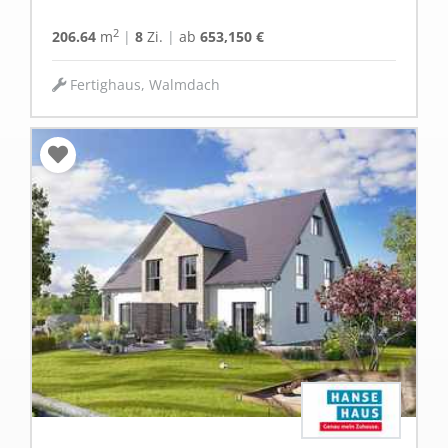
2
206.64
m
|
8
Zi.
|
ab
653,150 €
Fertighaus, Walmdach