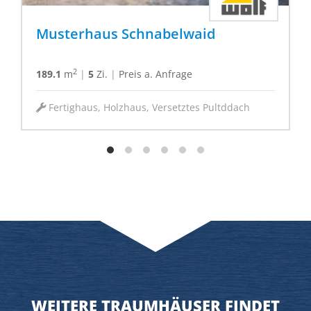
Musterhaus Schnabelwaid
2
189.1
m
|
5
Zi.
|
Preis a. Anfrage
Fertighaus, Holzhaus, Versetztes Pultddach
WEITERE TRAUMHÄUSER FINDET