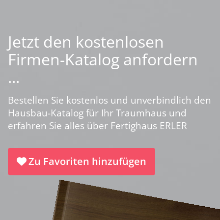
Jetzt den kostenlosen
Firmen-Katalog anfordern
...
Bestellen Sie kostenlos und unverbindlich den
Hausbau-Katalog für Ihr Traumhaus und
erfahren Sie alles über Fertighaus ERLER
Zu Favoriten hinzufügen