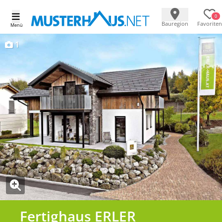
0
Bauregion
Favoriten
Menü
1
Fertighaus ERLER