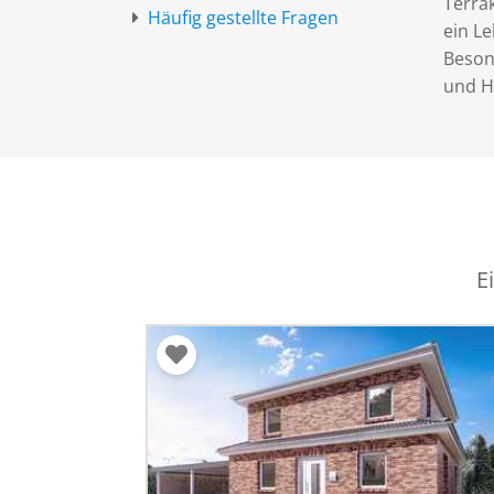
Terrak
Häufig gestellte Fragen
ein Le
Besond
und H
E