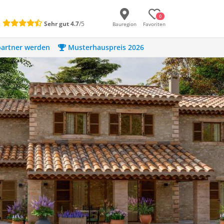
0
:
Sehr gut
4.7
/5
Bauregion
Favoriten
artner werden
Musterhauspreis 2026