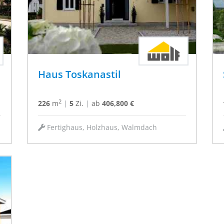
Haus Toskanastil
2
226
m
|
5
Zi.
|
ab
406,800 €
Fertighaus, Holzhaus, Walmdach