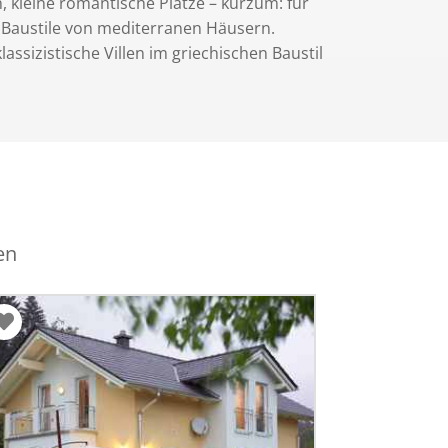
n, kleine romantische Plätze – kurzum: für
er Baustile von mediterranen Häusern.
assizistische Villen im griechischen Baustil
en