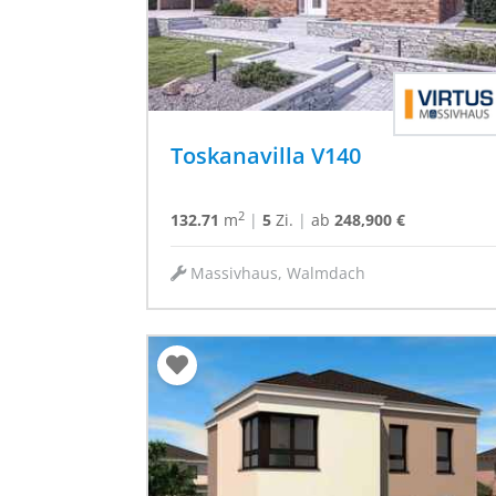
Toskanavilla V140
2
132.71
m
|
5
Zi.
|
ab
248,900 €
Massivhaus, Walmdach