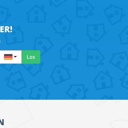
ER!
)
DE
Los
N