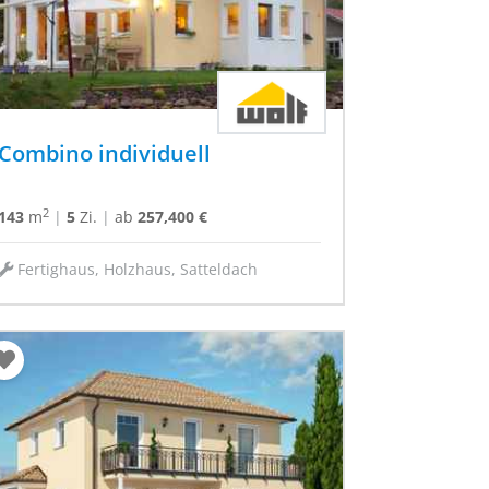
Combino individuell
2
143
m
|
5
Zi.
|
ab
257,400 €
Fertighaus, Holzhaus, Satteldach