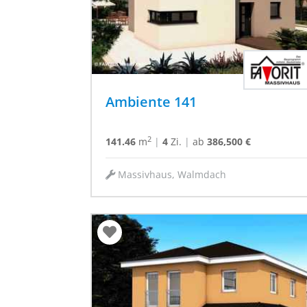
Ambiente 141
2
141.46
m
|
4
Zi.
|
ab
386,500 €
Massivhaus, Walmdach