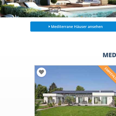
Mediterrane Häuser ansehen
MED
EMPFEH