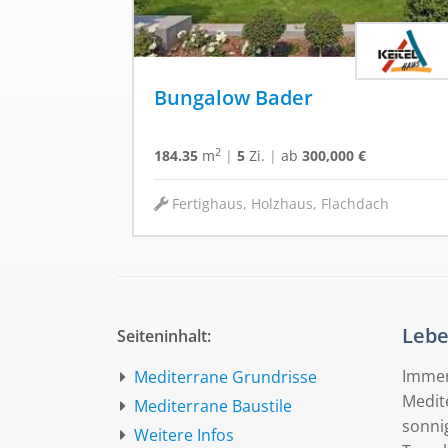
Bungalow Bader
2
184.35
m
|
5
Zi.
|
ab
300,000 €
Fertighaus, Holzhaus, Flachdach
Lebe
Seiteninhalt:
Immer
Mediterrane Grundrisse
Medit
Mediterrane Baustile
sonni
Weitere Infos