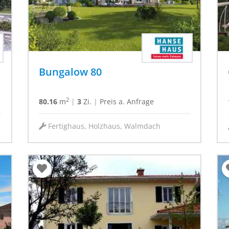
Bungalow 80
2
80.16
m
|
3
Zi.
|
Preis a. Anfrage
Fertighaus, Holzhaus, Walmdach