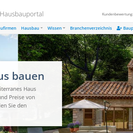
 Hausbauportal
Kundenbewertung
ufirmen
Hausbau
Wissen
Branchenverzeichnis
Baup
us bauen
diterranes Haus
und Preise von
den Sie den