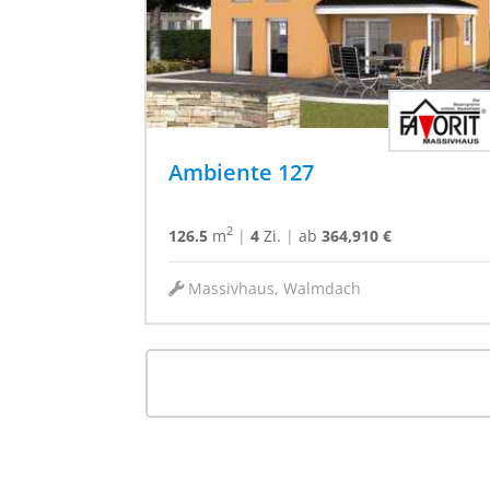
Ambiente 127
2
126.5
m
|
4
Zi.
|
ab
364,910 €
Massivhaus, Walmdach