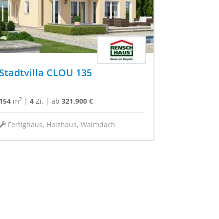
Stadtvilla CLOU 135
2
154
m
|
4
Zi.
|
ab
321,900 €
Fertighaus, Holzhaus, Walmdach