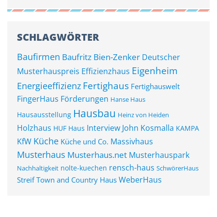
SCHLAGWÖRTER
Baufirmen
Baufritz
Bien-Zenker
Deutscher
Eigenheim
Musterhauspreis
Effizienzhaus
Fertighaus
Energieeffizienz
Fertighauswelt
FingerHaus
Förderungen
Hanse Haus
Hausbau
Hausausstellung
Heinz von Heiden
Holzhaus
John Kosmalla
Interview
HUF Haus
KAMPA
Küche
KfW
Massivhaus
Küche und Co.
Musterhaus
Musterhaus.net
Musterhauspark
rensch-haus
nolte-kuechen
Nachhaltigkeit
SchwörerHaus
WeberHaus
Streif
Town and Country Haus