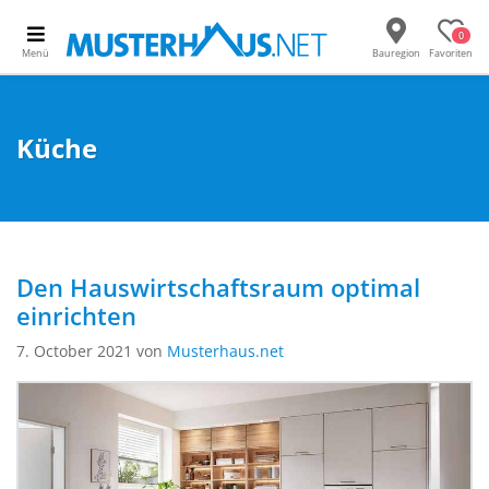
0
Menü
Bauregion
Favoriten
Küche
Den Hauswirtschaftsraum optimal
einrichten
7. October 2021 von
Musterhaus.net