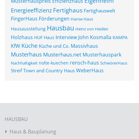
Eigenheim
Musterhauspreis
Effizienzhaus
Fertighaus
Energieeffizienz
Fertighauswelt
FingerHaus
Förderungen
Hanse Haus
Hausbau
Hausausstellung
Heinz von Heiden
Holzhaus
John Kosmalla
Interview
HUF Haus
KAMPA
Küche
KfW
Massivhaus
Küche und Co.
Musterhaus
Musterhaus.net
Musterhauspark
rensch-haus
nolte-kuechen
Nachhaltigkeit
SchwörerHaus
WeberHaus
Streif
Town and Country Haus
HAUSBAU
Haus & Bauplanung