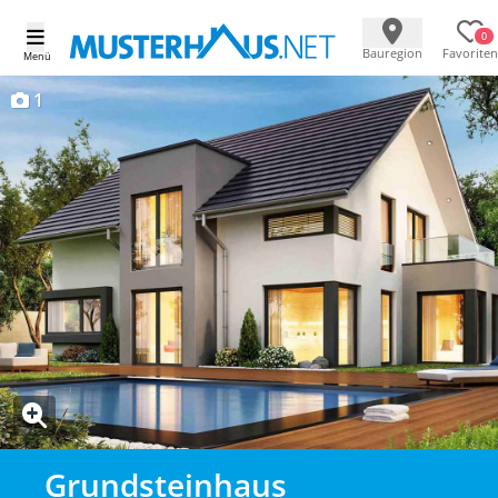
0
Bauregion
Favoriten
Menü
1
Grundsteinhaus