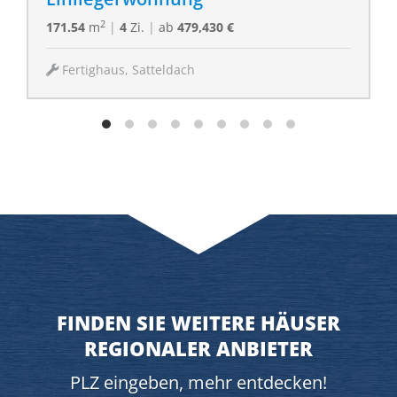
2
171.54
m
|
4
Zi.
|
ab
479,430 €
Fertighaus, Satteldach
FINDEN SIE WEITERE HÄUSER
REGIONALER ANBIETER
PLZ eingeben, mehr entdecken!