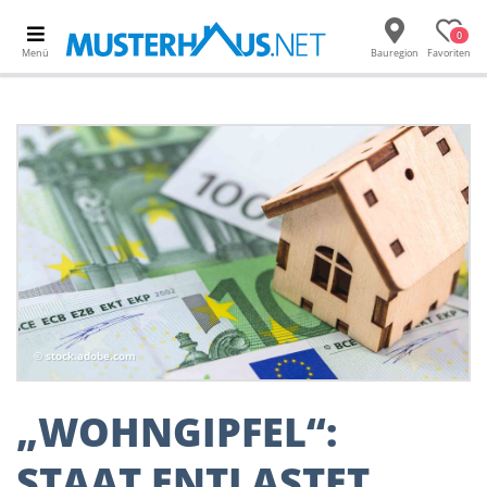
0
Menü
Bauregion
Favoriten
© stock.adobe.com
„WOHNGIPFEL“:
STAAT ENTLASTET