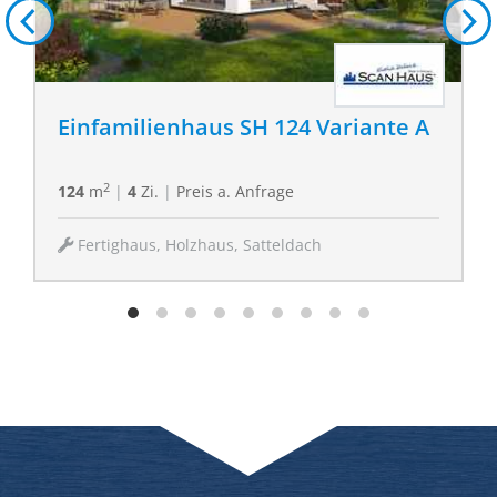
Einfamilienhaus SH 124 Variante A
2
124
m
|
4
Zi.
|
Preis a. Anfrage
Fertighaus, Holzhaus, Satteldach