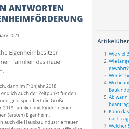
TEN ANTWORTEN
GENHEIMFÖRDERUNG
uary 2021
Artikelüber
che Eigenheimbesitzer
Wie viel 
nnen Familien das neue
Wie lang
gewährt?
n.
Wer ist 
Wo beant
ch, dann im Frühjahr 2018
Baukinde
 endlich auch der Zeitpunkt für den
Ab wann 
indergeld spendiert die Große
beantrag
r 2018 Familien mit Kindern einen
Kann das
en (ersten) Eigenheim.
nachträg
ch auch die Hausbauindustrie freuen
Welcher S