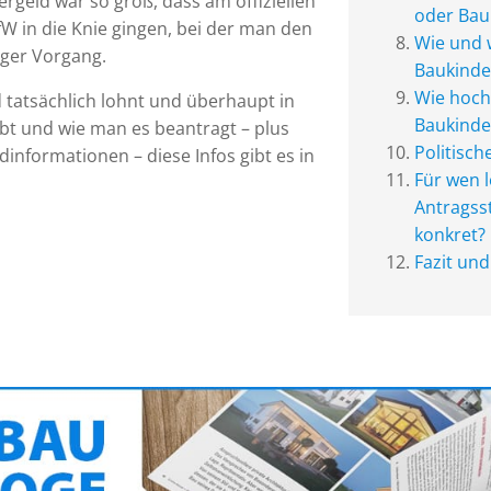
rgeld war so groß, dass am offiziellen
oder Bau
fW in die Knie gingen, bei der man den
Wie und 
iger Vorgang.
Baukinde
Wie hoch 
 tatsächlich lohnt und überhaupt in
Baukinde
ibt und wie man es beantragt – plus
Politisch
informationen – diese Infos gibt es in
Für wen l
Antragss
konkret?
Fazit un