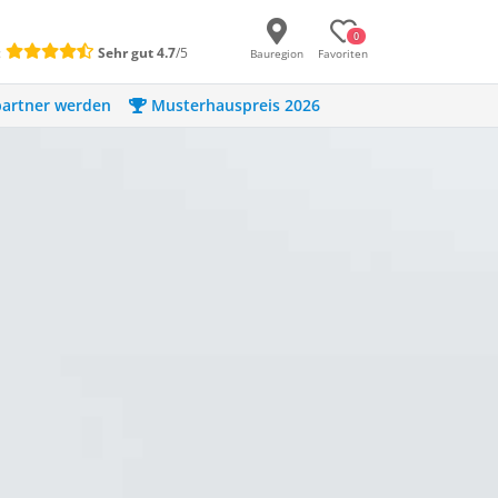
0
:
Sehr gut
4.7
/5
Bauregion
Favoriten
artner werden
Musterhauspreis 2026