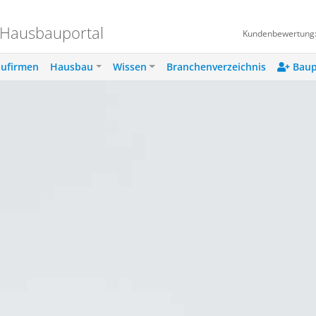
 Hausbauportal
Kundenbewertung
ufirmen
Hausbau
Wissen
Branchenverzeichnis
Baup