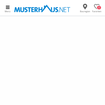
0
Menü
Bauregion
Favoriten