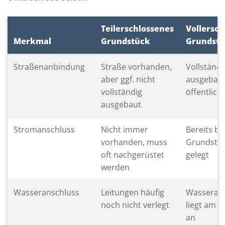
Teilerschlossenes
Vollersch
Merkmal
Grundstück
Grundst
Straßenanbindung
Straße vorhanden,
Vollständi
aber ggf. nicht
ausgebau
vollständig
öffentlich
ausgebaut
Stromanschluss
Nicht immer
Bereits bi
vorhanden, muss
Grundstü
oft nachgerüstet
gelegt
werden
Wasseranschluss
Leitungen häufig
Wasseran
noch nicht verlegt
liegt am 
an