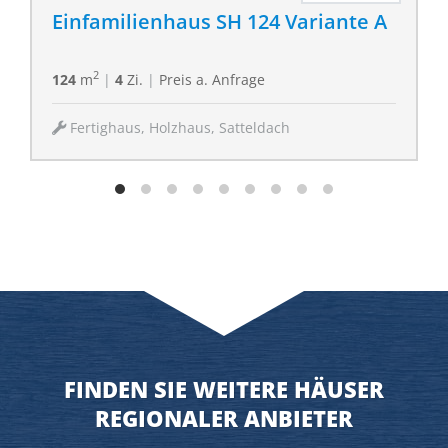
Einfamilienhaus SH 124 Variante A
2
124
m
|
4
Zi.
|
Preis a. Anfrage
Fertighaus, Holzhaus, Satteldach
FINDEN SIE WEITERE HÄUSER
REGIONALER ANBIETER