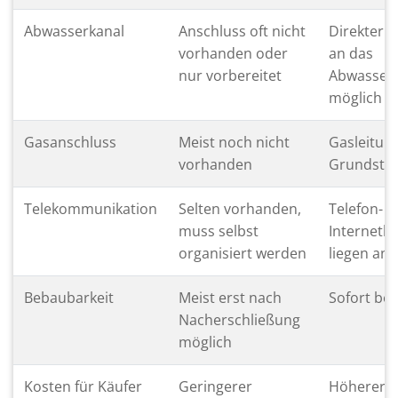
Abwasserkanal
Anschluss oft nicht
Direkter 
vorhanden oder
an das
nur vorbereitet
Abwasser
möglich
Gasanschluss
Meist noch nicht
Gasleitun
vorhanden
Grundstü
Telekommunikation
Selten vorhanden,
Telefon- 
muss selbst
Internetle
organisiert werden
liegen an
Bebaubarkeit
Meist erst nach
Sofort be
Nacherschließung
möglich
Kosten für Käufer
Geringerer
Höherer K