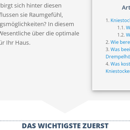
birgt sich hinter diesen
Ar
flussen sie Raumgefühl,
Kniestoc
gsmöglichkeiten? In diesem
W
s Wesentliche über die optimale
W
r Ihr Haus.
Wie bere
Was beei
Drempelhö
Was kost
Kniestock
DAS WICHTIGSTE ZUERST