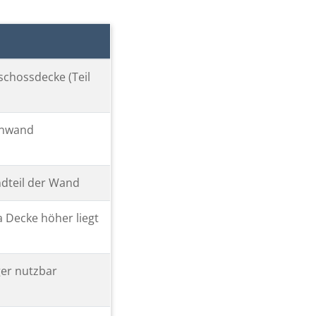
schossdecke (Teil
enwand
ndteil der Wand
a Decke höher liegt
ger nutzbar