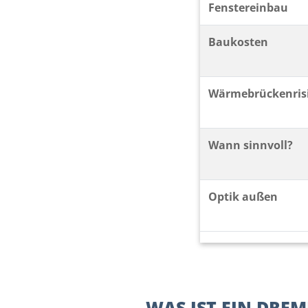
Fenstereinbau
Baukosten
Wärmebrückenris
Wann sinnvoll?
Optik außen
WAS IST EIN DREM