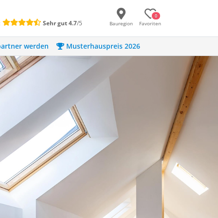
0
:
Sehr gut
4.7
/5
Bauregion
Favoriten
artner werden
Musterhauspreis 2026