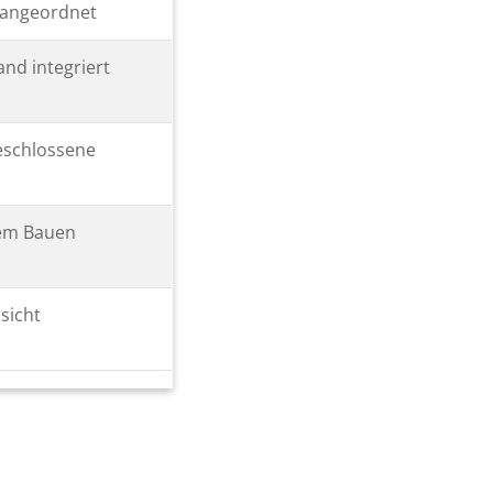
r angeordnet
and integriert
eschlossene
hem Bauen
sicht