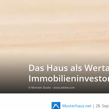
Das Haus als Werta
Immobilieninvesto
© Monster Ztudio · stock.adobe.com
Musterhaus.net
|
28. Se