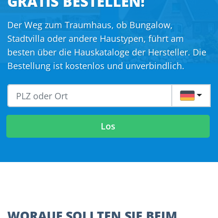
GRATIS BESTELLEN!
Der Weg zum Traumhaus, ob Bungalow,
Stadtvilla oder andere Haustypen, führt am
besten über die Hauskataloge der Hersteller. Die
Bestellung ist kostenlos und unverbindlich.
DE
Los
WORAUF SOLLTEN SIE BEIM