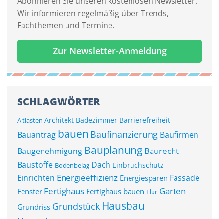
Abonnieren Sie unseren kostenlosen Newsletter.
Wir informieren regelmäßig über Trends,
Fachthemen und Termine.
Zur Newsletter-Anmeldung
SCHLAGWÖRTER
Architekt
Badezimmer
Barrierefreiheit
Altlasten
bauen
Baufinanzierung
Bauantrag
Baufirmen
Bauplanung
Baurecht
Baugenehmigung
Baustoffe
Dach
Einbruchschutz
Bodenbelag
Energieeffizienz
Einrichten
Fassade
Energiesparen
Fertighaus
Garten
Fenster
Fertighaus bauen
Flur
Hausbau
Grundstück
Grundriss