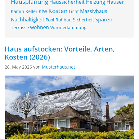
Hausplanung
Häuser
Haussicherheit
Heizung
Kosten
Massivhaus
Kamin
Keller
KfW
Licht
Sparen
Nachhaltigkeit
Sicherheit
Pool
Rohbau
wohnen
Terrasse
Wärmedämmung
Haus aufstocken: Vorteile, Arten,
Kosten (2026)
28. May 2026 von
Musterhaus.net