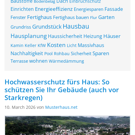
Baustoffe
Dach
Einbruchschutz
Bodenbelag
Energieeffizienz
Einrichten
Fassade
Energiesparen
Fertighaus
Garten
Fenster
Fertighaus bauen
Flur
Hausbau
Grundstück
Grundriss
Hausplanung
Häuser
Haussicherheit
Heizung
Kosten
Massivhaus
Kamin
Keller
KfW
Licht
Sparen
Nachhaltigkeit
Sicherheit
Pool
Rohbau
wohnen
Terrasse
Wärmedämmung
Hochwasserschutz fürs Haus: So
schützen Sie Ihr Gebäude (auch vor
Starkregen)
10. March 2026 von
Musterhaus.net